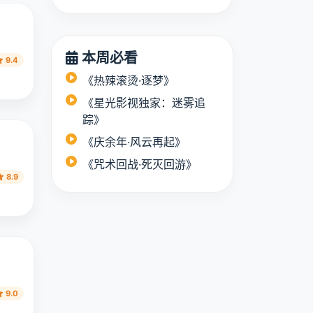
本周必看
《热辣滚烫·逐梦》
9.4
《星光影视独家：迷雾追
踪》
《庆余年·风云再起》
《咒术回战·死灭回游》
8.9