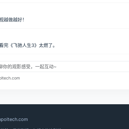
影视体验超棒，更新快画质好！
视越做越好！
看完《飞驰人生3》太燃了。
ech.com
oltech.com