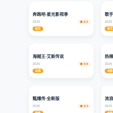
奔跑吧·星光影视季
歌手
2025
2025
8.5
综艺
综艺
海贼王·艾斯传说
热辣
2025
2025
9.6
动漫
电影
甄嬛传·全新版
流浪