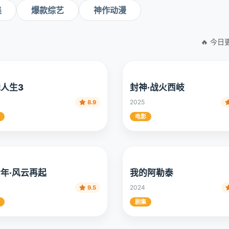
集
爆款综艺
神作动漫
🔥 今日
人生3
封神·战火西岐
2025
8.9
电影
年·风云再起
我的阿勒泰
2024
9.5
剧集