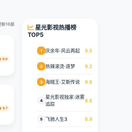
更新16部
星光影视热播榜
TOP5
庆余年·风云再起
9.5
1
9.0
热辣滚烫·逐梦
9.2
2
海贼王·艾斯传说
9.6
3
星光影视独家·迷雾
8.8
4
追踪
8.7
飞驰人生3
8.9
5