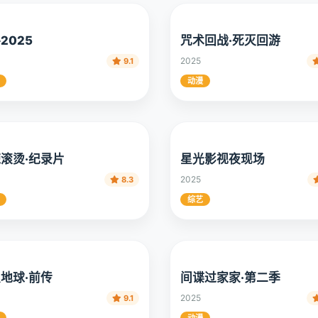
2025
咒术回战·死灭回游
2025
9.1
动漫
滚烫·纪录片
星光影视夜现场
2025
8.3
综艺
地球·前传
间谍过家家·第二季