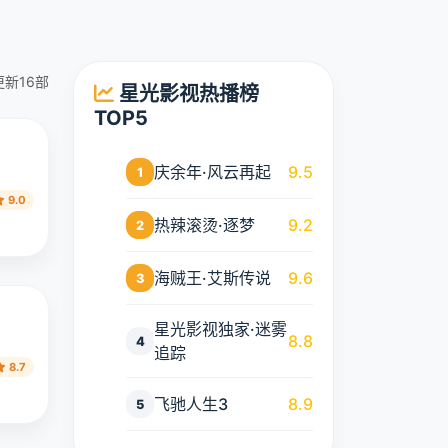
更新16部
星光影视热播榜
TOP5
庆余年·风云再起
9.5
1
9.0
热辣滚烫·逐梦
9.2
2
海贼王·艾斯传说
9.6
3
星光影视独家·迷雾
8.8
4
追踪
8.7
飞驰人生3
8.9
5