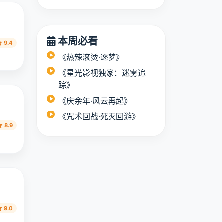
本周必看
9.4
《热辣滚烫·逐梦》
《星光影视独家：迷雾追
踪》
《庆余年·风云再起》
《咒术回战·死灭回游》
8.9
9.0