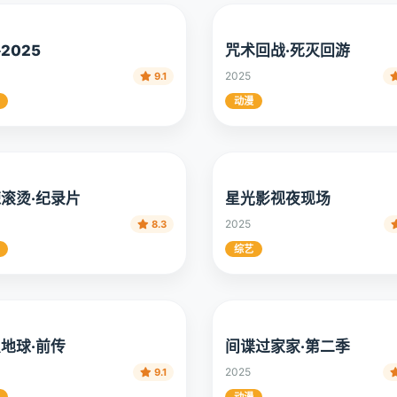
2025
咒术回战·死灭回游
2025
9.1
动漫
滚烫·纪录片
星光影视夜现场
2025
8.3
综艺
地球·前传
间谍过家家·第二季
2025
9.1