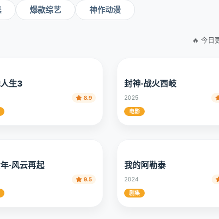
集
爆款综艺
神作动漫
🔥 今日
人生3
封神·战火西岐
2025
8.9
电影
年·风云再起
我的阿勒泰
2024
9.5
剧集