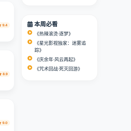
本周必看
《热辣滚烫·逐梦》
9.4
《星光影视独家：迷雾追
踪》
《庆余年·风云再起》
《咒术回战·死灭回游》
8.9