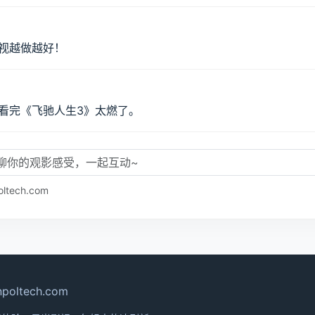
影视体验超棒，更新快画质好！
视越做越好！
看完《飞驰人生3》太燃了。
ech.com
oltech.com