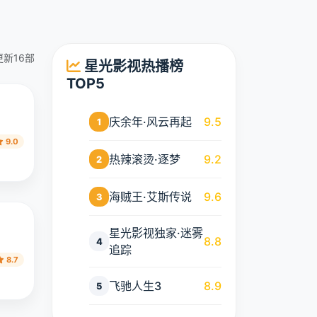
更新16部
星光影视热播榜
TOP5
庆余年·风云再起
9.5
1
9.0
热辣滚烫·逐梦
9.2
2
海贼王·艾斯传说
9.6
3
星光影视独家·迷雾
8.8
4
追踪
8.7
飞驰人生3
8.9
5