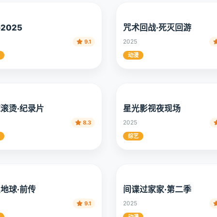
2025
咒术回战·死灭回游
2025
9.1
动漫
滚烫·纪录片
星光影视夜现场
2025
8.3
综艺
地球·前传
间谍过家家·第二季