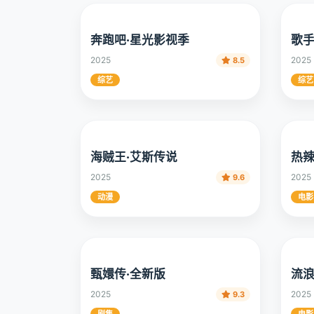
奔跑吧·星光影视季
歌手
2025
2025
8.5
综艺
综艺
海贼王·艾斯传说
热辣
2025
2025
9.6
动漫
电影
甄嬛传·全新版
流浪