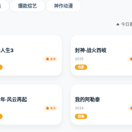
集
爆款综艺
神作动漫
🔥 今日
人生3
封神·战火西岐
2025
8.9
电影
年·风云再起
我的阿勒泰
2024
9.5
剧集